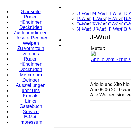
Startseite
Q-Wurf
M-Wurf
I-Wurf
E-W
Rüden
P-Wurf
L-Wurf
H-Wurf
D-W
Hündinnen
O-Wurf
K-Wurf
G-Wurf
C-W
Deckrüden
N-Wurf
J-Wurf
F-Wurf
B-W
Zuchthündinnen
J-Wurf
Unsere Rentner
Welpen
Zu vermitteln
Mutter:
von uns
Rüden
Arielle vom Schloß
Hündinnen
Deckrüden
Memorium
Zwinger
Arielle und Xito hi
Ausstellungen
Am 08.06.2010 warf
über uns
Alle Welpen sind v
Kontakt
Links
Gästebuch
Service
E-Mail
Impressum