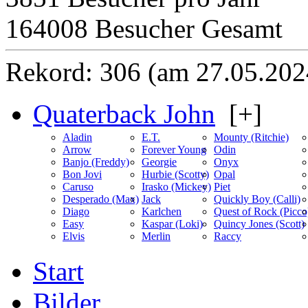
164008 Besucher Gesamt
Rekord: 306 (am 27.05.202
Quaterback John
[+]
Aladin
E.T.
Mounty (Ritchie)
Arrow
Forever Young
Odin
Banjo (Freddy)
Georgie
Onyx
Bon Jovi
Hurbie (Scotty)
Opal
Caruso
Irasko (Mickey)
Piet
Desperado (Max)
Jack
Quickly Boy (Calli)
Diago
Karlchen
Quest of Rock (Picco
Easy
Kaspar (Loki)
Quincy Jones (Scott)
Elvis
Merlin
Raccy
Start
Bilder