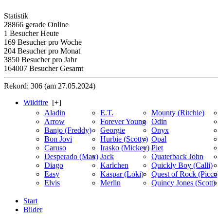
Statistik
28866 gerade Online
1 Besucher Heute
169 Besucher pro Woche
204 Besucher pro Monat
3850 Besucher pro Jahr
164007 Besucher Gesamt
Rekord: 306 (am 27.05.2024)
Wildfire
[+]
Aladin
E.T.
Mounty (Ritchie)
Arrow
Forever Young
Odin
Banjo (Freddy)
Georgie
Onyx
Bon Jovi
Hurbie (Scotty)
Opal
Caruso
Irasko (Mickey)
Piet
Desperado (Max)
Jack
Quaterback John
Diago
Karlchen
Quickly Boy (Calli)
Easy
Kaspar (Loki)
Quest of Rock (Picco
Elvis
Merlin
Quincy Jones (Scott)
Start
Bilder