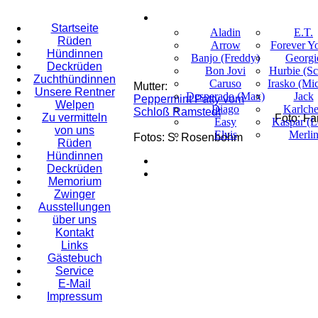
Startseite
Aladin
E.T.
Rüden
Arrow
Forever Y
Hündinnen
Banjo (Freddy)
Georgi
Deckrüden
Bon Jovi
Hurbie (Sc
Zuchthündinnen
Caruso
Irasko (Mi
Mutter:
Unsere Rentner
Desperado (Max)
Jack
Peppermint Patty vom
Welpen
Diago
Karlch
Schloß Ramstedt
Zu vermitteln
Foto: Fa
Easy
Kaspar (L
von uns
Elvis
Merli
Fotos: S. Rosenbohm
Rüden
Hündinnen
Deckrüden
Memorium
Zwinger
Ausstellungen
über uns
Kontakt
Links
Gästebuch
Service
E-Mail
Impressum