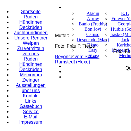
Startseite
Aladin
E.T.
Rüden
Arrow
Forever Y
Hündinnen
Banjo (Freddy)
Georgi
Deckrüden
Bon Jovi
Hurbie (Sc
Zuchthündinnen
Caruso
Irasko (Mi
Mutter:
Unsere Rentner
Desperado (Max)
Jack
Welpen
Diago
Karlch
Foto: Frau P. Tietze
Zu vermitteln
Easy
Kaspar (L
Foto: Fa
von uns
Elvis
Merli
Beyonce vom Schloß
Rüden
Ramstedt (Hexe)
Hündinnen
Qu
Deckrüden
Memorium
Zwinger
Ausstellungen
über uns
Kontakt
Links
Gästebuch
Service
E-Mail
Impressum